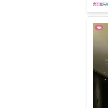
大长腿
纯
稀缺