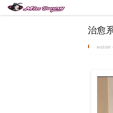
治愈
l
lin15100