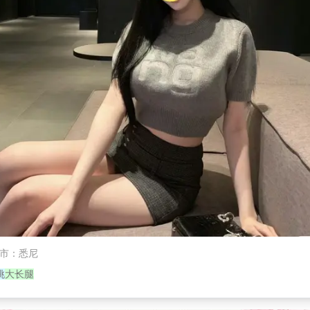
市
：
悉尼
挑
大长腿