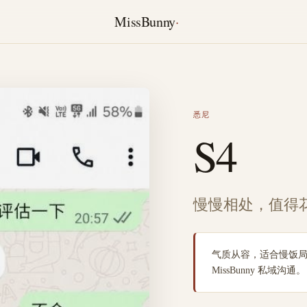
MissBunny
·
悉尼
S4
慢慢相处，值得
气质从容，适合慢饭
MissBunny 私域沟通。