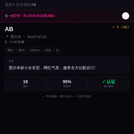
首页
/
⚡
闪卡专区
/
AB
⚡
闪卡 · FLASH BOOKING
EN
⭐
5
(
46
)
AB
1
/
4
📍
墨尔本
· Australia
⏳
1小时套餐
网红
娇小
164
cm
23
岁
B
关于
墨尔本娇小女友型，网红气质，服务全方位配合👌🏻
18
95
%
✓ 认证
预约
回复率
真人验证
✓ 平台担保
✓ 照片=本人
✓ 一口价不议价