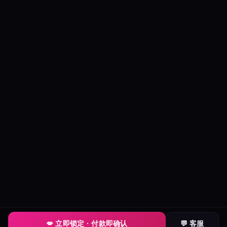
💋 立即锁定 · 付款即确认
💬 客服