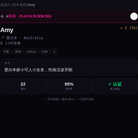
首页
/
⚡
闪卡专区
/
Amy
⚡
闪卡 · FLASH BOOKING
EN
⭐
5
(
55
)
Amy
1
/
3
📍
墨尔本
· Australia
⏳
1小时套餐
可爱
清纯
160
cm
23
岁
C
关于
墨尔本娇小可人小女友，性格活泼开朗
22
95
%
✓ 认证
预约
回复率
真人验证
✓ 平台担保
✓ 照片=本人
✓ 一口价不议价