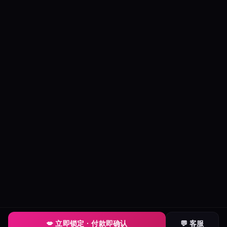
💋 立即锁定 · 付款即确认
💬 客服