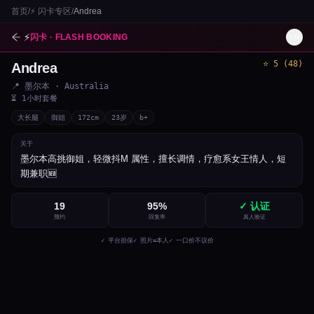
首页
/
⚡
闪卡专区
/
Andrea
⚡
闪卡 · FLASH BOOKING
EN
⭐
5
(
48
)
Andrea
1
/
3
📍
墨尔本
· Australia
⏳
1小时套餐
大长腿
御姐
172
cm
23
岁
b+
关于
墨尔本高挑御姐，轻微抖M 属性，擅长调情，疗愈系女王情人，短
期兼职🆕
19
95
%
✓ 认证
预约
回复率
真人验证
✓ 平台担保
✓ 照片=本人
✓ 一口价不议价