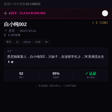
首页
/
⚡
闪卡专区
/
白小纯002
⚡
闪卡 · FLASH BOOKING
EN
⭐
5
(
130
)
白小纯002
1
/
3
📍
悉尼
· Australia
⏳
1小时套餐
萝莉
jk
163
cm
23
岁
B+
关于
悉尼独家新人，白小纯002，川妹子，在读留学生🤳，JK系潮流女生
👩‍🎓
52
95
%
✓ 认证
预约
回复率
真人验证
✓ 平台担保
✓ 照片=本人
✓ 一口价不议价