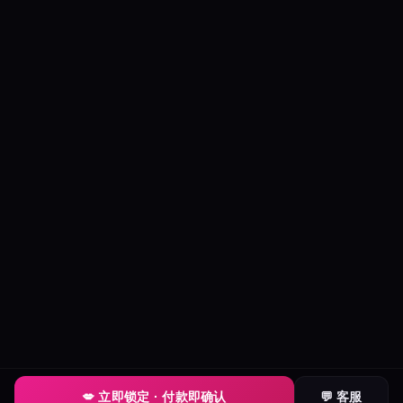
💋 立即锁定 · 付款即确认
💬 客服