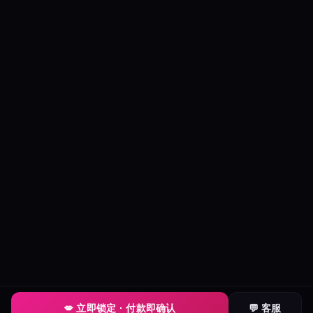
💋 立即锁定 · 付款即确认
💬 客服