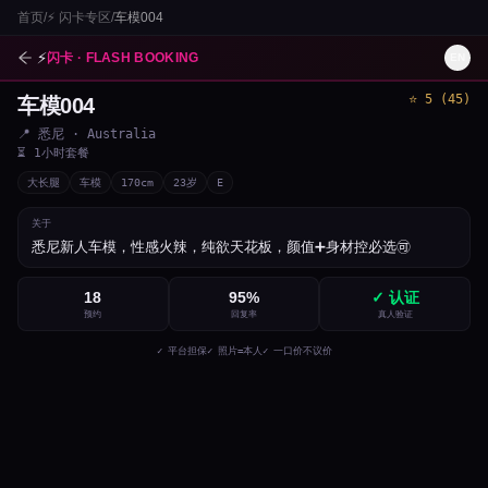
首页
/
⚡
闪卡专区
/
车模004
⚡
闪卡 · FLASH BOOKING
EN
⭐
5
(
45
)
车模004
1
/
2
📍
悉尼
· Australia
⏳
1小时套餐
大长腿
车模
170
cm
23
岁
E
关于
悉尼新人车模，性感火辣，纯欲天花板，颜值➕身材控必选🉑
18
95
%
✓ 认证
预约
回复率
真人验证
✓ 平台担保
✓ 照片=本人
✓ 一口价不议价