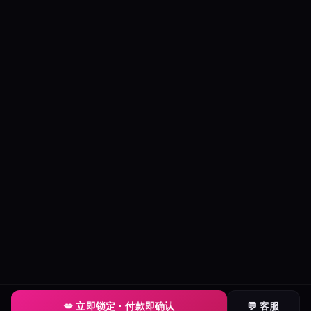
💋 立即锁定 · 付款即确认
💬 客服