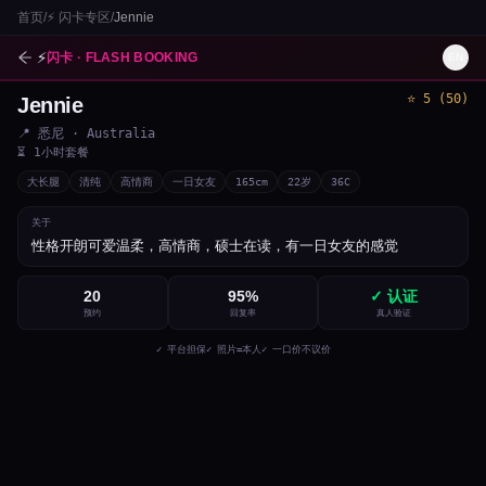
首页
/
⚡
闪卡专区
/
Jennie
⚡
闪卡 · FLASH BOOKING
EN
⭐
5
(
50
)
Jennie
1
/
3
📍
悉尼
· Australia
⏳
1小时套餐
大长腿
清纯
高情商
一日女友
165
cm
22
岁
36C
关于
性格开朗可爱温柔，高情商，硕士在读，有一日女友的感觉
20
95
%
✓ 认证
预约
回复率
真人验证
✓ 平台担保
✓ 照片=本人
✓ 一口价不议价