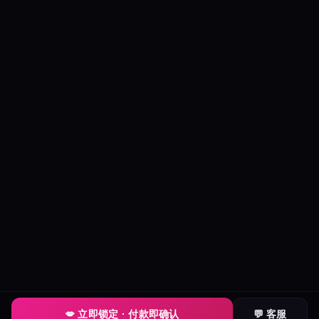
💋 立即锁定 · 付款即确认
💬 客服