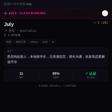
首页
/
⚡
闪卡专区
/
July
⚡
闪卡 · FLASH BOOKING
EN
⭐
5
(
29
)
July
1
/
3
📍
悉尼
· Australia
⏳
1小时套餐
纯御
潮流日系
168
cm
23
岁
B
关于
悉尼纯欲新人，本地留学生，日系潮流范，擅长沟通，良家系恋爱脑
选手🉑
11
95
%
✓ 认证
预约
回复率
真人验证
✓ 平台担保
✓ 照片=本人
✓ 一口价不议价