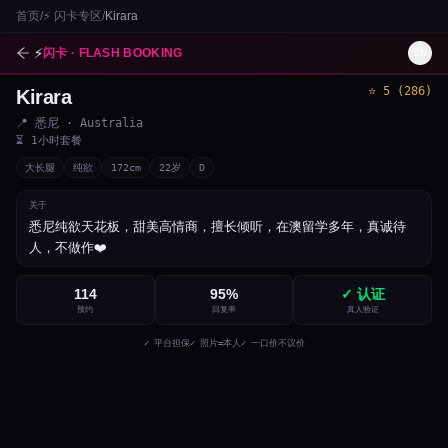
首页
/
⚡
闪卡专区
/
Kirara
⚡
闪卡 · FLASH BOOKING
EN
⭐
5
(
286
)
Kirara
1
/
3
📍
悉尼
· Australia
⏳
1小时套餐
大长腿
纯欲
172
cm
22
岁
D
关于
悉尼纯欲天花板，甜美高情商，擅长倾听，在澳留学多年，真诚待
人，不做作❤️
114
95
%
✓ 认证
预约
回复率
真人验证
✓ 平台担保
✓ 照片=本人
✓ 一口价不议价