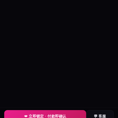
💋 立即锁定 · 付款即确认
💬 客服