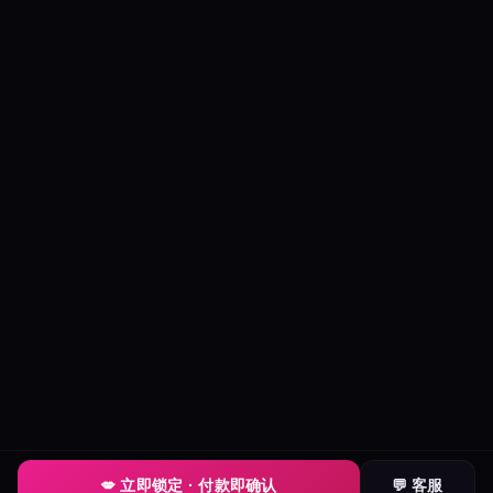
💋 立即锁定 · 付款即确认
💬 客服