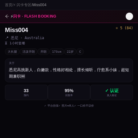
首页
/
⚡
闪卡专区
/
Miss004
⚡
闪卡 · FLASH BOOKING
EN
⭐
5
(
84
)
Miss004
1
/
4
📍
悉尼
· Australia
⏳
1小时套餐
大长腿
活泼开朗
开朗
173
cm
22
岁
C
关于
悉尼高挑新人，白嫩款，性格好相处，擅长倾听，疗愈系小妹，超短
期兼职🆕
33
95
%
✓ 认证
预约
回复率
真人验证
✓ 平台担保
✓ 照片=本人
✓ 一口价不议价