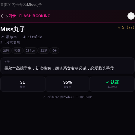
首页
/
⚡
闪卡专区
/
Miss丸子
⚡
闪卡 · FLASH BOOKING
EN
⭐
5
(
77
)
Miss丸子
1
/
3
📍
墨尔本
· Australia
⏳
1小时套餐
清纯
轻奢
164
cm
22
岁
C➕
关于
墨尔本高端学生，初次接触，颜值系女友款必试，恋爱脑选手🉑
31
95
%
✓ 认证
预约
回复率
真人验证
✓ 平台担保
✓ 照片=本人
✓ 一口价不议价