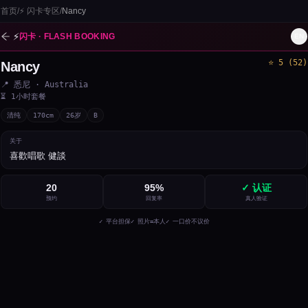
首页
/
⚡
闪卡专区
/
Nancy
⚡
闪卡 · FLASH BOOKING
EN
⭐
5
(
52
)
Nancy
📍
悉尼
· Australia
⏳
1小时套餐
清纯
170
cm
26
岁
B
关于
喜歡唱歌 健談
20
95
%
✓ 认证
预约
回复率
真人验证
✓ 平台担保
✓ 照片=本人
✓ 一口价不议价