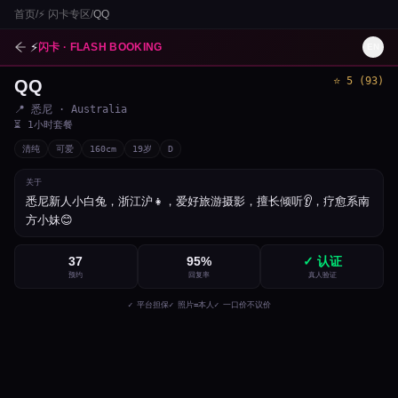
首页
/
⚡
闪卡专区
/
QQ
⚡
闪卡 · FLASH BOOKING
EN
⭐
5
(
93
)
QQ
1
/
3
📍
悉尼
· Australia
⏳
1小时套餐
清纯
可爱
160
cm
19
岁
D
关于
悉尼新人小白兔，浙江沪👧，爱好旅游摄影，擅长倾听👂，疗愈系南
方小妹😊
37
95
%
✓ 认证
预约
回复率
真人验证
✓ 平台担保
✓ 照片=本人
✓ 一口价不议价