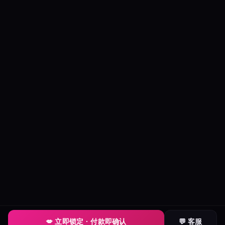
💋 立即锁定 · 付款即确认
💬 客服