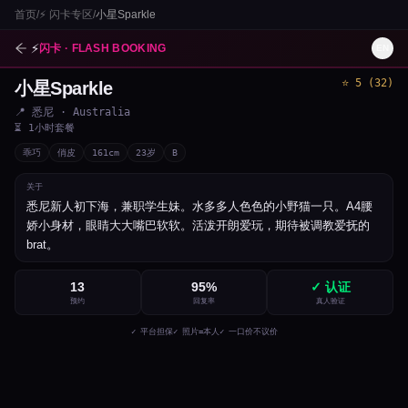
首页
/
⚡
闪卡专区
/
小星Sparkle
⚡
闪卡 · FLASH BOOKING
EN
⭐
5
(
32
)
小星Sparkle
1
/
2
📍
悉尼
· Australia
⏳
1小时套餐
乖巧
俏皮
161
cm
23
岁
B
关于
悉尼新人初下海，兼职学生妹。水多多人色色的小野猫一只。A4腰
娇小身材，眼睛大大嘴巴软软。活泼开朗爱玩，期待被调教爱抚的
brat。
13
95
%
✓ 认证
预约
回复率
真人验证
✓ 平台担保
✓ 照片=本人
✓ 一口价不议价