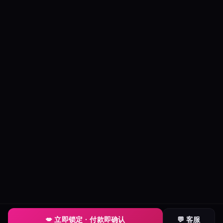
💋 立即锁定 · 付款即确认
💬 客服