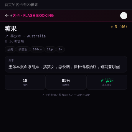
首页
/
⚡
闪卡专区
/
糖果
⚡
闪卡 · FLASH BOOKING
EN
⭐
5
(
46
)
糖果
1
/
3
📍
墨尔本
· Australia
⏳
1小时套餐
甜美
搞笑女
166
cm
23
岁
B+
关于
墨尔本混血系甜妹，搞笑女，恋爱脑，擅长情感治疗，短期兼职🆕
18
95
%
✓ 认证
预约
回复率
真人验证
✓ 平台担保
✓ 照片=本人
✓ 一口价不议价