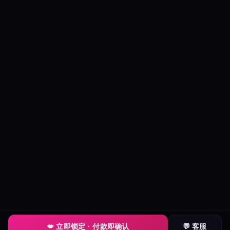
💋 立即锁定 · 付款即确认
💬 客服