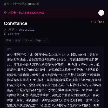
首页
/
⚡
闪卡专区
/
Constance
⚡
闪卡 · FLASH BOOKING
EN
⭐
3
(
66
)
Constance
1
/
3
📍
悉尼
· Australia
⏳
1小时套餐
清纯
单纯
163
cm
20
岁
c
关于
🌿✨ 澳洲元气小妹· 06 年小仙女上线啦！✨🌿 163cm的娇小身影自
带治愈系滤镜，皮肤透亮像刚剥壳的鸡蛋🥚，笑起来眼睛弯成月牙
🌙，是那种会让人忍不住想捏脸的小可爱～ 💗 气质：元气少女の软
萌暴击 天然呆的傻白甜属性，走路像踩棉花糖一样轻盈，讲话软软
糯糯像小猫蹭腿，但偶尔会突然冒出一句“想不想去游乐园？”瞬间切
换成冒险家模式！ 💗 身材：高挑比例自带柔光滤镜 163cm的身高刚
好能扛起阳光，穿短裙时像春天的蒲公英，穿长裤时又像行走的奶油
泡芙，拍照时总能不经意拍出“少女心爆棚”的氛围感～ 💗 性格：软
萌中暗藏小野兽 表面是乖乖女，实则是个爱冒险的宝藏女孩！喜欢
冲浪、露营、深夜撸猫，偶尔会突然约人去海边看日出，说“今天必
须把海风吹进头发里”！ ⏰ 超过30分钟路程请提前2小时预约，谢谢