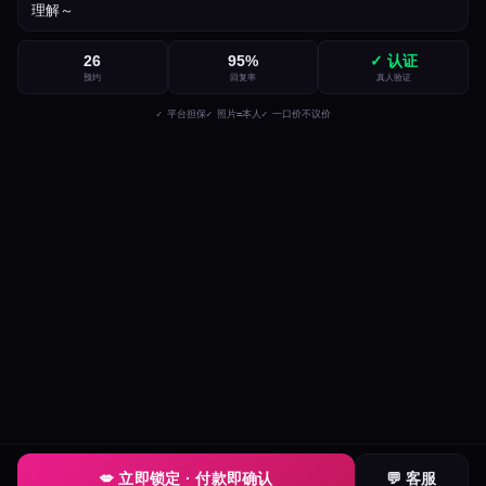
理解～
26
95
%
✓ 认证
预约
回复率
真人验证
✓ 平台担保
✓ 照片=本人
✓ 一口价不议价
💋 立即锁定 · 付款即确认
💬 客服