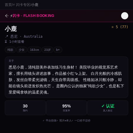
首页
/
⚡
闪卡专区
/
小鹿
⚡
闪卡 · FLASH BOOKING
EN
⭐
5
(
77
)
小鹿
1
/
5
📍
悉尼
· Australia
⏳
1小时套餐
纯欲
少女
163
cm
23
岁
b+
关于
悉尼小鹿，清纯甜美外表加练习生身材！ 美院毕业的视觉系艺术
家，擅长用镜头讲述故事，作品被小红🍠上架。 白月光般的冷感肌
肤，发丝自带柔光滤镜，天生自带高级感。 性格如冰川般冷静，却
能在镜头前迸发炽热光芒， 是圈内公认的独家“纯欲少女”，也是私下
里爱喝拿铁的温柔灵魂。
30
95
%
✓ 认证
预约
回复率
真人验证
✓ 平台担保
✓ 照片=本人
✓ 一口价不议价