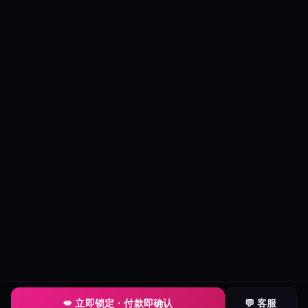
💋 立即锁定 · 付款即确认
💬 客服