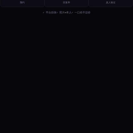
预约
回复率
真人验证
✓ 平台担保
✓ 照片=本人
✓ 一口价不议价