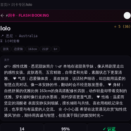
首页
/
⚡
闪卡专区
/
lolo
⚡
闪卡 · FLASH BOOKING
EN
⭐
5
(
36
)
lolo
1
/
3
📍
悉尼
· Australia
⏳
1小时套餐
甜美
恋爱脑
163
cm
22
岁
b+
关于
🌿✨ 感性优雅 · 悉尼甜妹简介 ✨🌿 本地在读甜美学妹，像从韩剧里走出
的感性女孩。皮肤透亮、五官精致，自带柔和光晕，素颜状态下更显清
雅。 💗 气质：恋爱脑体质， 喜欢旅游，说话轻声细语，却总能用温柔的
智慧点亮对话。像一本安静的书，翻动时会不经意散发墨香。 💗 身材：
自然舒展的优雅比例 163cm的身高搭配修长四肢，动作轻盈却带着克制的
优雅。穿长裙时像行走的水墨画，简约穿搭更显气质。 💗 性格：温柔而
坚定的清醒者 表面安静实则细腻，擅长倾听与共情。喜欢用相机记录生
活，也享受与有温度的人交流。 🌼 小小心愿 希望在这里遇见欣赏“知性优
雅风”的你，期待用真诚与智慧，创造属于我们的默契时光～
14
95
%
✓ 认证