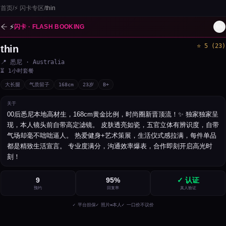
首页
/
⚡
闪卡专区
/
thin
⚡
闪卡 · FLASH BOOKING
EN
⭐
5
(
23
)
thin
1
/
3
📍
悉尼
· Australia
⏳
1小时套餐
大长腿
气质留子
168
cm
23
岁
B+
关于
00后悉尼本地高材生，168cm黄金比例，时尚圈新晋顶流！✨ 独家独家呈
现，本人镜头前自带高定滤镜。 皮肤透亮如瓷，五官立体有辨识度，自带
气场却毫不咄咄逼人。 热爱健身+艺术策展，生活仪式感拉满，每件单品
都是精致生活宣言。 专业度满分，沟通效率爆表，合作即刻开启高光时
刻！
9
95
%
✓ 认证
预约
回复率
真人验证
✓ 平台担保
✓ 照片=本人
✓ 一口价不议价