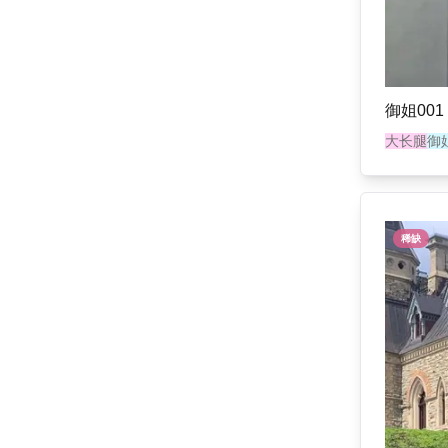
御姐001
大长腿
御
稀缺