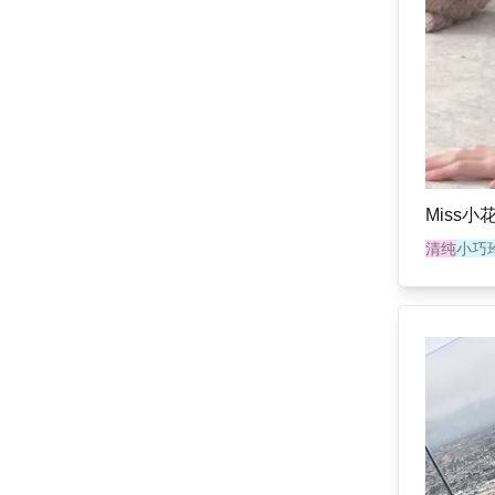
Miss小
清纯
小巧