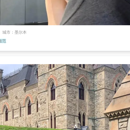
城市
：
墨尔本
姐范