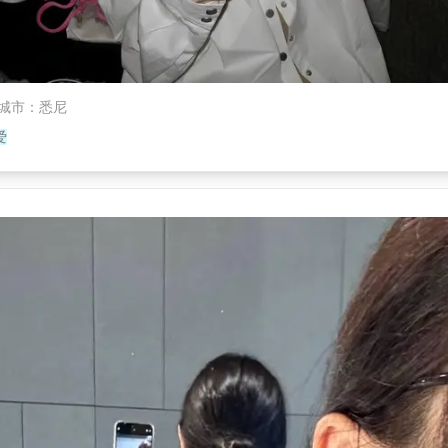
城市
：
悉尼
爱