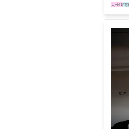
大长腿
纯