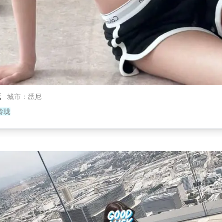
花
城市
：
悉尼
玲珑