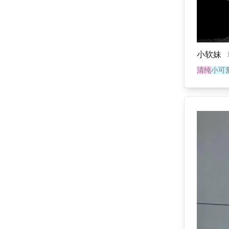
小软妹
清纯
小可