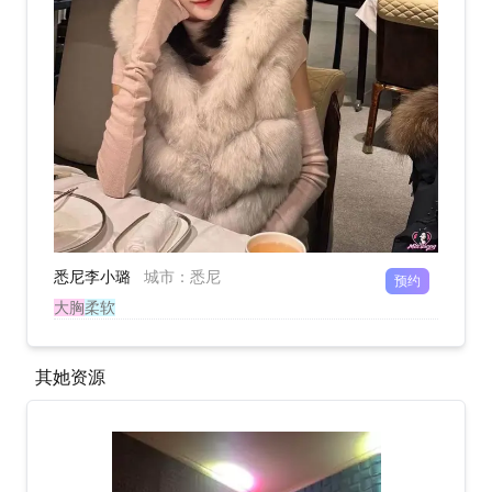
悉尼李小璐
城市
：
悉尼
预约
大胸
柔软
其她资源