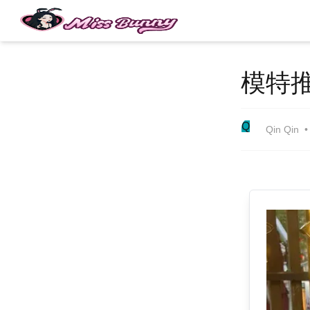
模特
Q
Qin Qin