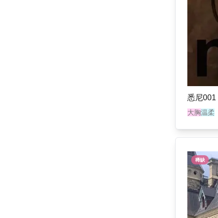
悉尼001
大胸
温柔
稀缺