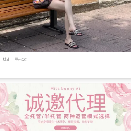
城市
：
墨尔本