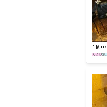
车模003
大长腿
清