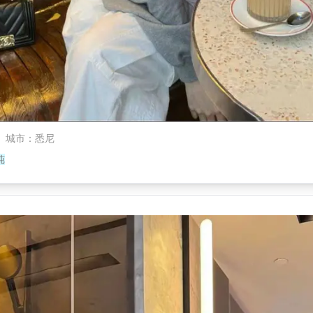
城市
：
悉尼
纯