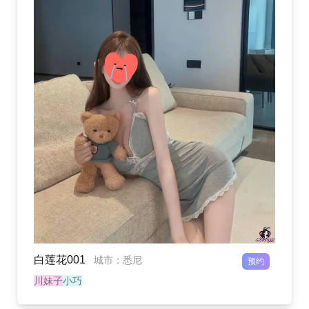
白莲花001
城市
：
悉尼
预约
川妹子
小巧