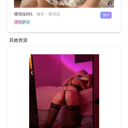
堪培拉001
城市
：
堪培拉
预约
清纯
萝莉
其她资源