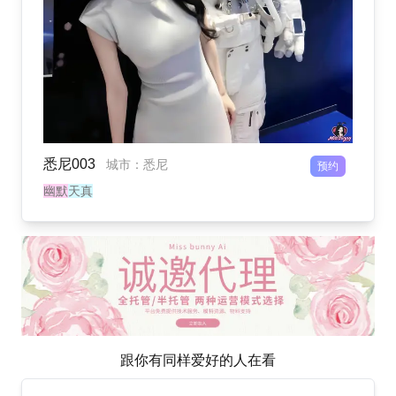
悉尼003
城市
：
悉尼
预约
幽默
天真
跟你有同样爱好的人在看