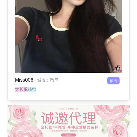
Miss006
城市
：
悉尼
预约
大长腿
纯欲