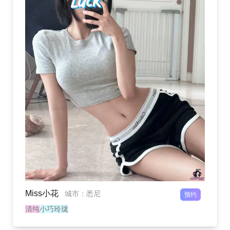
Miss小花
城市
：
悉尼
预约
清纯
小巧玲珑