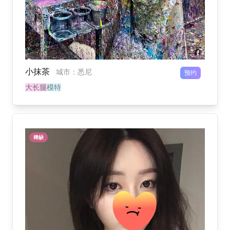
小抹茶
城市
：
悉尼
预约
大长腿
模特
稀缺