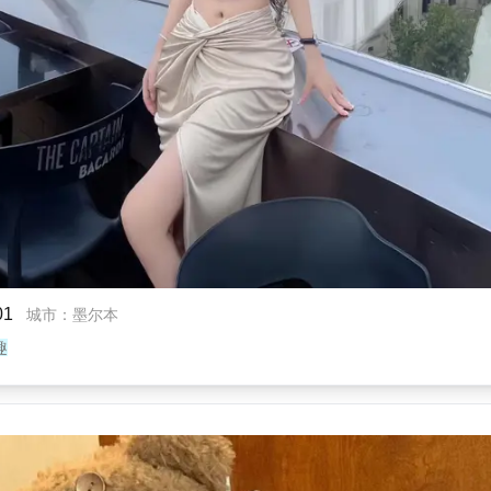
1
城市
：
墨尔本
趣