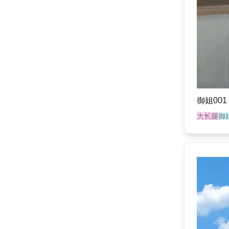
御姐001
大长腿
御