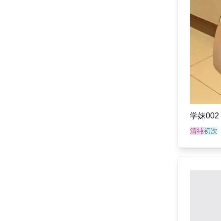
学妹002
清纯
初次