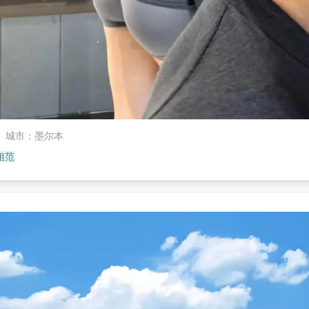
城市
：
墨尔本
姐范