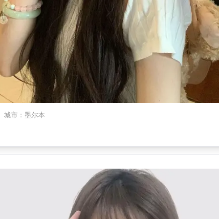
城市
：
墨尔本