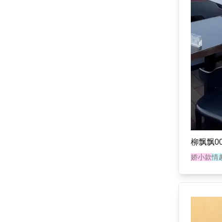
柳飘飘00
娇小款
情