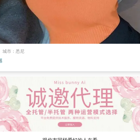
城市
：
悉尼
感