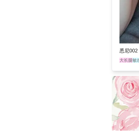
悉尼002
大长腿
敏