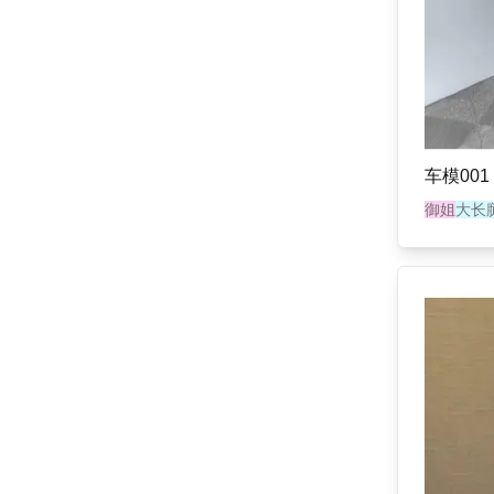
车模001
御姐
大长