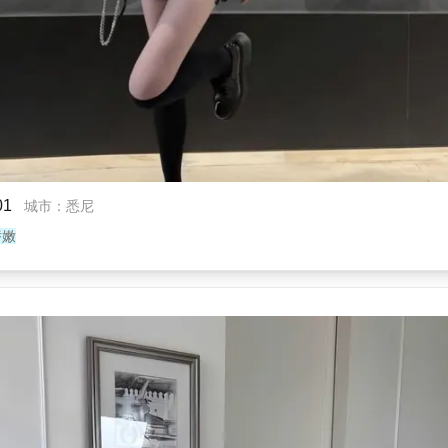
1
城市
：
悉尼
娇嫩