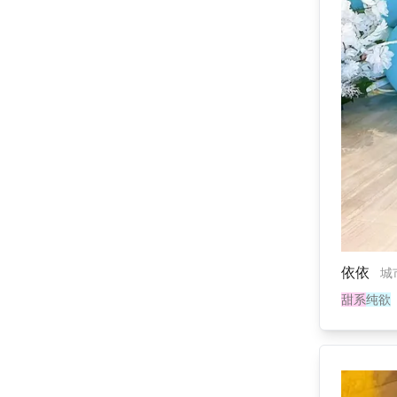
依依
城
甜系
纯欲