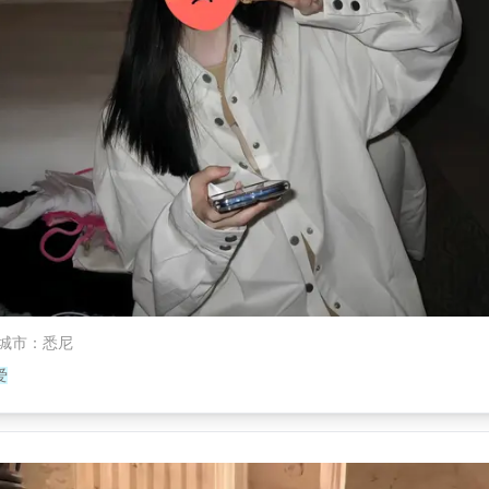
城市
：
悉尼
爱