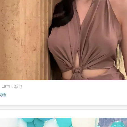
城市
：
悉尼
模特