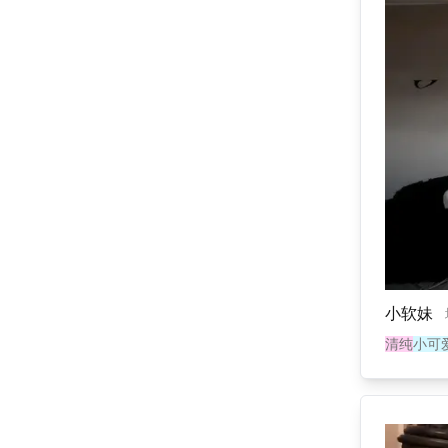
小软妹
清纯
小可