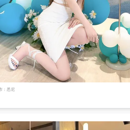
市
：
悉尼