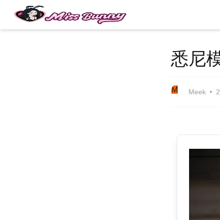
悉尼
M
Meek
2