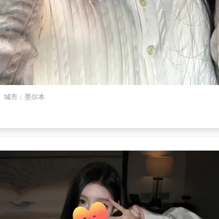
城市
：
墨尔本