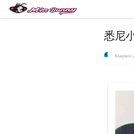
悉尼
K
Kseptem 