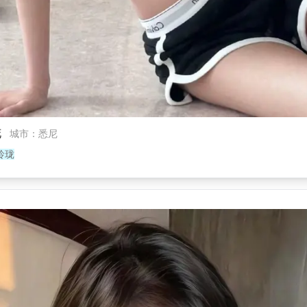
花
城市
：
悉尼
玲珑