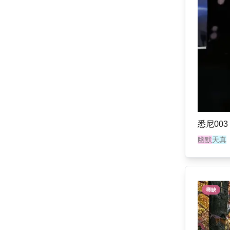
悉尼003
幽默
天真
稀缺