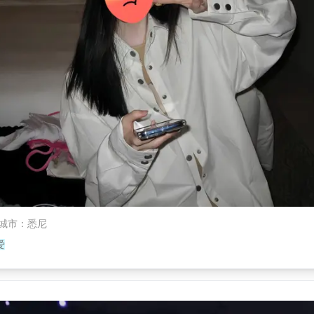
城市
：
悉尼
爱