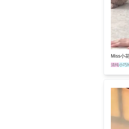
Miss小
清纯
小巧