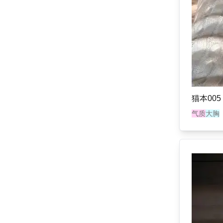
猫本005
气质
大胸