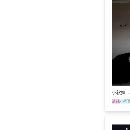
小软妹
清纯
小可