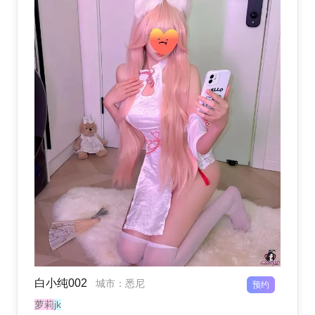
白小纯002
城市
：
悉尼
预约
萝莉
jk