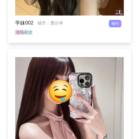
学妹002
城市
：
墨尔本
预约
清纯
初次