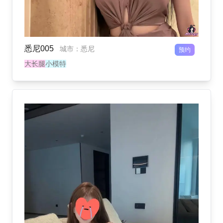
悉尼005
城市
：
悉尼
预约
大长腿
小模特