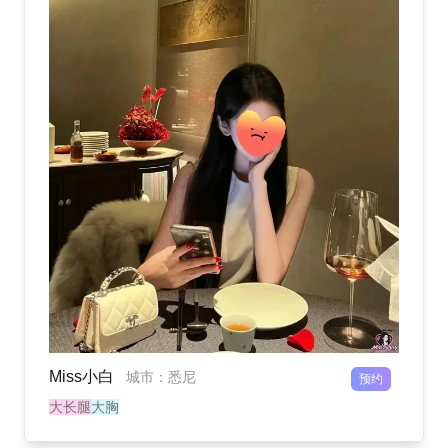
Miss小白
城市
：
悉尼
预约
大长腿
大胸