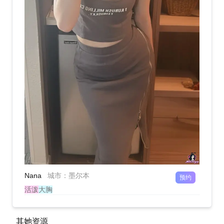
Nana
城市
：
墨尔本
预约
活泼
大胸
其她资源