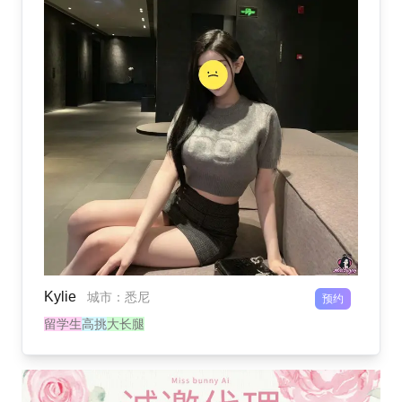
Kylie
城市
：
悉尼
预约
留学生
高挑
大长腿