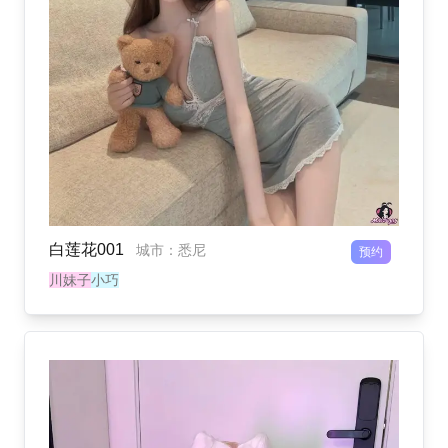
白莲花001
城市
：
悉尼
预约
川妹子
小巧