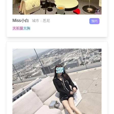
Miss小白
城市
：
悉尼
预约
大长腿
大胸