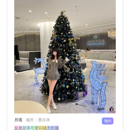
月瑶
城市
：
墨尔本
预约
反差
甜美
可爱
闷骚
大长腿