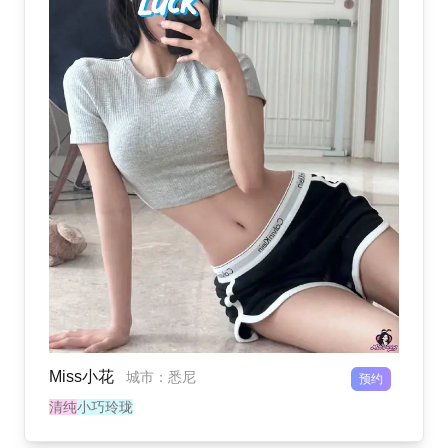
Miss小花
城市
：
悉尼
预约
清纯
小巧玲珑